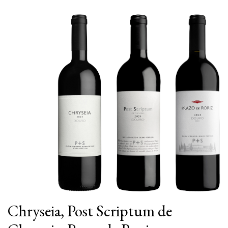
|
|
PT
EN
FR
Chryseia, Post Scriptum de