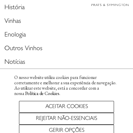
História
Vinhas
Enologia
Outros Vinhos
Notícias
Contactos & Mídia
O nosso website utiliza cookies para funcionar
corretamente e melhorar a sua experiência de navegação.
Ao utilizar este website, está a concordar com a
nossa
Política de Cookies
.
Política de Privacidade
ACEITAR COOKIES
Política de Cookies
Canal de Denúncias
REJEITAR NÃO-ESSENCIAIS
© Copyright
2026
Designed by:
Claan.com
Developed by:
Memória Visual
GERIR OPÇÕES